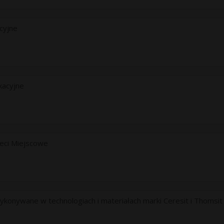
cyjne
kacyjne
ieci Miejscowe
onywane w technologiach i materiałach marki Ceresit i Thomsit