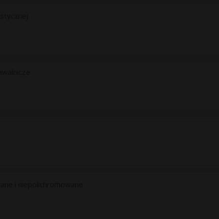
ystycznej
awalnicze
ane i niepolichromowane