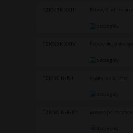
TZKNBK XXIII
Roboty blacharki art
Szczegóły
TZKNBK XXIV
Roboty ślusarsko-sp
Szczegóły
TZKNC N-K-I
Malarstwo ścienne
Szczegóły
TZKNC N-K-III
Drewno polichromow
Szczegóły