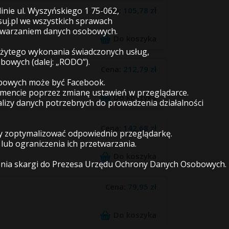
Cena:
105,78 zł
inie ul. Wyszyńskiego 1 75-062,
uj.pl we wszystkich sprawach
etwarzaniem danych osobowych.
Do koszyka
leżytego wykonania świadczonych usług,
obowych (dalej: „RODO”).
Cena:
212,79 zł
obowych może być Facebook.
mencie poprzez zmianę ustawień w przeglądarce.
Do koszyka
izy danych potrzebnych do prowadzenia działalności
Cena:
142,68 zł
imy zoptymalizować odpowiednio przeglądarkę.
ub ograniczenia ich przetwarzania.
Do koszyka
enia skargi do Prezesa Urzędu Ochrony Danych Osobowych.
Cena:
79,95 zł
Do koszyka