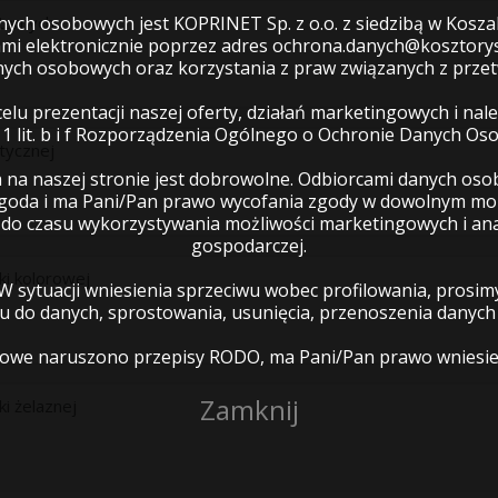
itarnych
ch osobowych jest KOPRINET Sp. z o.o. z siedzibą w Koszal
mi elektronicznie poprzez adres ochrona.danych@kosztorys
nych osobowych oraz korzystania z praw związanych z prz
lu prezentacji naszej oferty, działań marketingowych i na
. 1 lit. b i f Rozporządzenia Ogólnego o Ochronie Danych Os
stycznej
na naszej stronie jest dobrowolne. Odbiorcami danych os
zgoda i ma Pani/Pan prawo wycofania zgody w dowolnym mo
 czasu wykorzystywania możliwości marketingowych i anal
gospodarczej.
ki kolorowej
 W sytuacji wniesienia sprzeciwu wobec profilowania, pros
 do danych, sprostowania, usunięcia, przenoszenia danych l
sobowe naruszono przepisy RODO, ma Pani/Pan prawo wniesi
Zamknij
i żelaznej