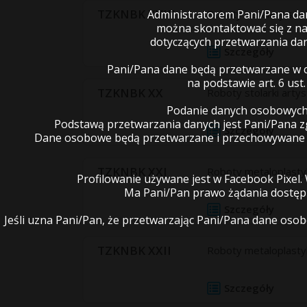
TZKNBK XVIII
Roboty instalacji san
Administratorem Pani/Pana dany
można skontaktować się z na
dotyczących przetwarzania da
Szczegóły
Pani/Pana dane będą przetwarzane w ce
na podstawie art. 6 ust
TZKNBK XX
Roboty stolarki arty
Podanie danych osobowych 
Podstawą przetwarzania danych jest Pani/Pana 
Szczegóły
Dane osobowe będą przetwarzane i przechowywane do
TZKNBK XXI
Roboty metaloplasty
Profilowanie używane jest w Facebook Pixel.
Ma Pani/Pan prawo żądania dostępu
Szczegóły
Jeśli uzna Pani/Pan, że przetwarzając Pani/Pana dane o
TZKNBK XXII
Roboty metaloplastyk
Szczegóły