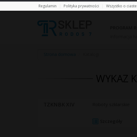
Regulamin
|
Polityka prywatności
|
Wszystko o ciast
PROGRAM R
Informacja ha
Strona domowa
/
Katalogi
WYKAZ 
TZKNBK XIV
Roboty szklarskie
Szczegóły