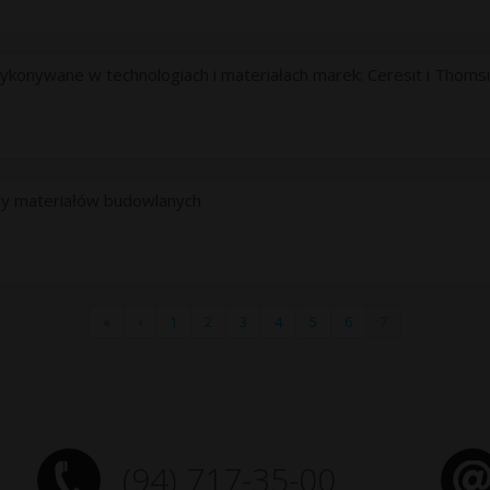
onywane w technologiach i materiałach marek: Ceresit i Thomsi
y materiałów budowlanych
«
‹
1
2
3
4
5
6
7
(94) 717-35-00