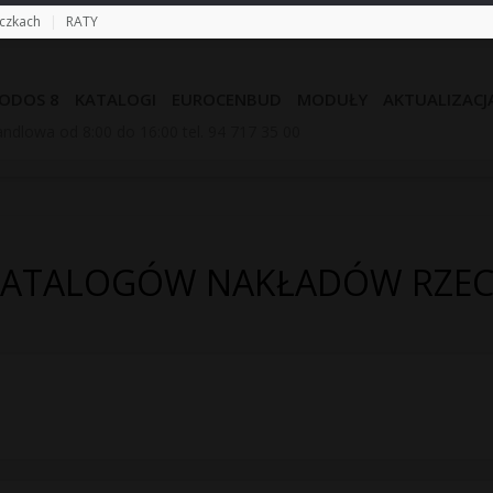
eczkach
|
RATY
ODOS 8
KATALOGI
EUROCENBUD
MODUŁY
AKTUALIZACJ
ndlowa od 8:00 do 16:00 tel. 94 717 35 00
KATALOGÓW NAKŁADÓW RZE