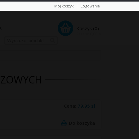
Mój koszyk
|
Logowanie
A
Koszyk (
0
)
Razem:
0,00
zł
CZOWYCH
Cena:
79,95 zł
Do koszyka