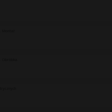
e. Montaż
. Obróbka.
ktrycznych