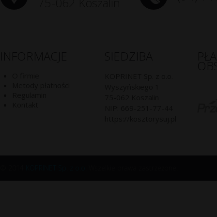
75-062 Koszalin
INFORMACJE
SIEDZIBA
PŁ
OB
O firmie
KOPRINET Sp. z o.o.
Metody płatności
Wyszyńskiego 1
Regulamin
75-062
Koszalin
Kontakt
NIP:
669-251-77-44
https://kosztorysuj.pl
© 2014
KOPRINET Sp. z o.o.
Wszelkie prawa zastrzeżone.