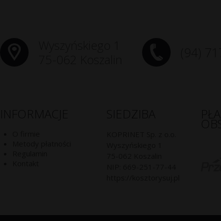
Wyszyńskiego 1
(94) 71
75-062 Koszalin
INFORMACJE
SIEDZIBA
PŁ
OB
O firmie
KOPRINET Sp. z o.o.
Metody płatności
Wyszyńskiego 1
Regulamin
75-062
Koszalin
Kontakt
NIP:
669-251-77-44
https://kosztorysuj.pl