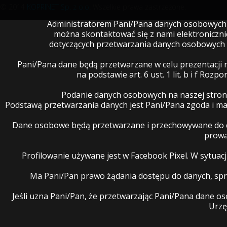
© 2014
KOPRINET Sp. z o.o.
Wszelkie prawa zastrzeżone.
Administratorem Pani/Pana danych osobowych je
można skontaktować się z nami elektroniczn
dotyczących przetwarzania danych osobowych 
Pani/Pana dane będą przetwarzane w celu prezentacji 
na podstawie art. 6 ust. 1 lit. b i f R
Podanie danych osobowych na naszej stron
Podstawą przetwarzania danych jest Pani/Pana zgoda i 
Dane osobowe będą przetwarzane i przechowywane do cz
prowa
Profilowanie używane jest w Facebook Pixel. W sytua
Ma Pani/Pan prawo żądania dostępu do danych, spro
Jeśli uzna Pani/Pan, że przetwarzając Pani/Pana dane 
Urzę