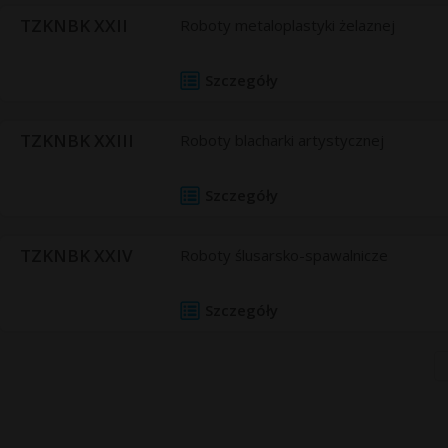
TZKNBK XXII
Roboty metaloplastyki żelaznej
Szczegóły
TZKNBK XXIII
Roboty blacharki artystycznej
Szczegóły
TZKNBK XXIV
Roboty ślusarsko-spawalnicze
Szczegóły