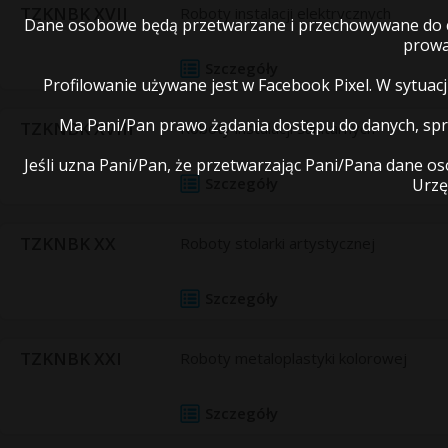
TZKNBK XVII
Roboty instalacji elektrycznych
Dane osobowe będą przetwarzane i przechowywane do cz
prowa
Szczegóły
Profilowanie używane jest w Facebook Pixel. W sytua
Ma Pani/Pan prawo żądania dostępu do danych, spro
TZKNBK XVIII
Roboty instalacji sanitarnych
Jeśli uzna Pani/Pan, że przetwarzając Pani/Pana dane 
Szczegóły
Urzę
TZKNBK XX
Roboty stolarki artystycznej
Szczegóły
TZKNBK XXI
Roboty metaloplastyki kolorowej
Szczegóły