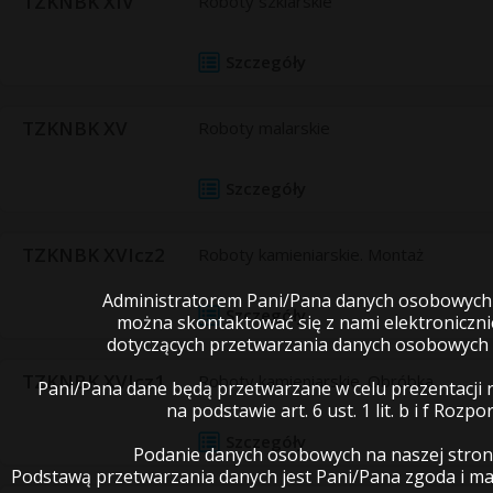
TZKNBK XIV
Roboty szklarskie
Szczegóły
TZKNBK XV
Roboty malarskie
Szczegóły
TZKNBK XVIcz2
Roboty kamieniarskie. Montaż
Administratorem Pani/Pana danych osobowych je
Szczegóły
można skontaktować się z nami elektroniczn
dotyczących przetwarzania danych osobowych 
TZKNBK XVIcz1
Roboty kamieniarskie. Obróbka.
Pani/Pana dane będą przetwarzane w celu prezentacji 
na podstawie art. 6 ust. 1 lit. b i f R
Szczegóły
Podanie danych osobowych na naszej stron
Podstawą przetwarzania danych jest Pani/Pana zgoda i 