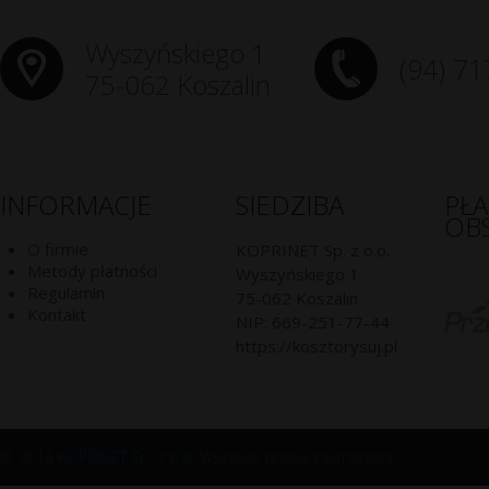
Wyszyńskiego 1
(94) 71
75-062 Koszalin
INFORMACJE
SIEDZIBA
PŁ
OB
O firmie
KOPRINET Sp. z o.o.
Metody płatności
Wyszyńskiego 1
Regulamin
75-062
Koszalin
Kontakt
NIP:
669-251-77-44
https://kosztorysuj.pl
© 2014
KOPRINET Sp. z o.o.
Wszelkie prawa zastrzeżone.