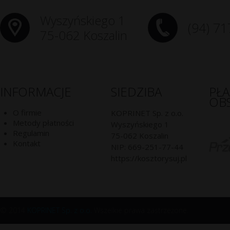
Wyszyńskiego 1
(94) 71
75-062 Koszalin
INFORMACJE
SIEDZIBA
PŁ
OB
O firmie
KOPRINET Sp. z o.o.
Metody płatności
Wyszyńskiego 1
Regulamin
75-062
Koszalin
Kontakt
NIP:
669-251-77-44
https://kosztorysuj.pl
© 2014
KOPRINET Sp. z o.o.
Wszelkie prawa zastrzeżone.