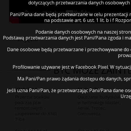
dotyczących przetwarzania danych osobowych 
Pani/Pana dane będą przetwarzane w celu prezentacji 
na podstawie art. 6 ust. 1 lit. b i f R
Podanie danych osobowych na naszej stron
Podstawą przetwarzania danych jest Pani/Pana zgoda i 
Zdjęcia
Dane osobowe będą przetwarzane i przechowywane do cz
prowa
Profilowanie używane jest w Facebook Pixel. W sytua
BYĆ MOŻE ZAINTE
Ma Pani/Pan prawo żądania dostępu do danych, spro
KNR 7-04u2
KNR 9-36
Jeśli uzna Pani/Pan, że przetwarzając Pani/Pana dane 
Urzę
Przerzut ścieków
Osuszanie budynków
podczas prac
w technologii Master,
remontowych -
Aerial, Trotec,
uzupełnienie do KNR
Corroventa
7-04