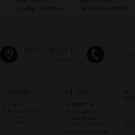
Cena:
104,55 zł
Cena:
147,60 zł
Szczegóły
Do koszyka
Szczegóły
Do koszyka
Wyszyńskiego 1
(94) 71
75-062 Koszalin
INFORMACJE
SIEDZIBA
PŁ
OB
O firmie
KOPRINET Sp. z o.o.
Metody płatności
Wyszyńskiego 1
Regulamin
75-062
Koszalin
Kontakt
NIP:
669-251-77-44
https://kosztorysuj.pl