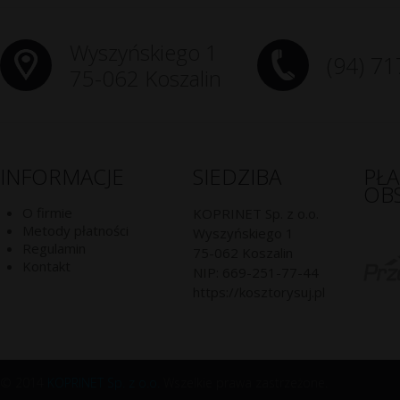
Wyszyńskiego 1
(94) 71
75-062 Koszalin
INFORMACJE
SIEDZIBA
PŁ
OB
O firmie
KOPRINET Sp. z o.o.
Metody płatności
Wyszyńskiego 1
Regulamin
75-062
Koszalin
Kontakt
NIP:
669-251-77-44
https://kosztorysuj.pl
© 2014
KOPRINET Sp. z o.o.
Wszelkie prawa zastrzeżone.