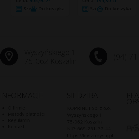
Cena:
405,90 zł
Cena:
135,30 zł
Szczegóły
Do koszyka
Szczegóły
Do koszyka
Wyszyńskiego 1
(94) 71
75-062 Koszalin
INFORMACJE
SIEDZIBA
PŁ
OB
O firmie
KOPRINET Sp. z o.o.
Metody płatności
Wyszyńskiego 1
Regulamin
75-062
Koszalin
Kontakt
NIP:
669-251-77-44
https://kosztorysuj.pl