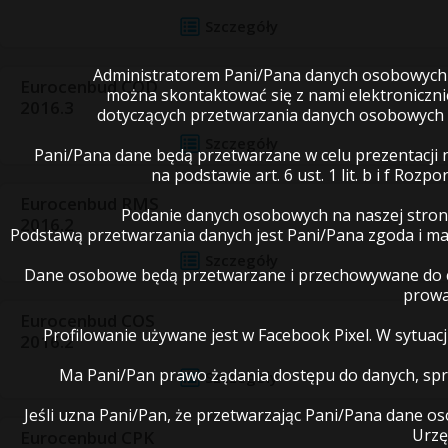
Szczegóły
Administratorem Pani/Pana danych osobowych je
Eurocenbud COD
można skontaktować się z nami elektroniczn
2016.3
dotyczących przetwarzania danych osobowych 
Szczegóły
Pani/Pana dane będą przetwarzane w celu prezentacji 
na podstawie art. 6 ust. 1 lit. b i f R
Eurocenbud RMS
Podanie danych osobowych na naszej stron
2016.2
Podstawą przetwarzania danych jest Pani/Pana zgoda i 
Szczegóły
Dane osobowe będą przetwarzane i przechowywane do cz
prowa
Eurocenbud COS
Profilowanie używane jest w Facebook Pixel. W sytua
2016.2
Ma Pani/Pan prawo żądania dostępu do danych, spro
Szczegóły
Jeśli uzna Pani/Pan, że przetwarzając Pani/Pana dane 
Urzę
Eurocenbud CPK