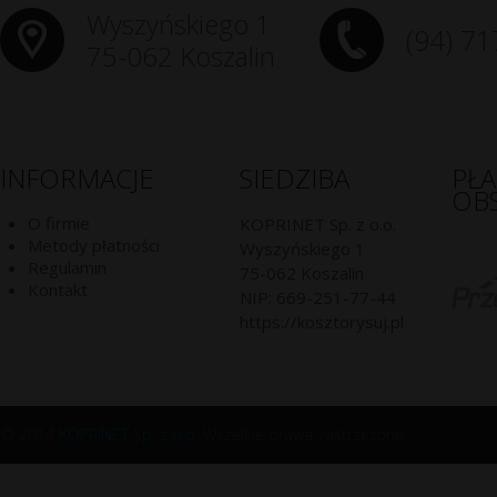
Wyszyńskiego 1
(94) 71
75-062 Koszalin
INFORMACJE
SIEDZIBA
PŁ
OB
O firmie
KOPRINET Sp. z o.o.
Metody płatności
Wyszyńskiego 1
Regulamin
75-062
Koszalin
Kontakt
NIP:
669-251-77-44
https://kosztorysuj.pl
© 2014
KOPRINET Sp. z o.o.
Wszelkie prawa zastrzeżone.