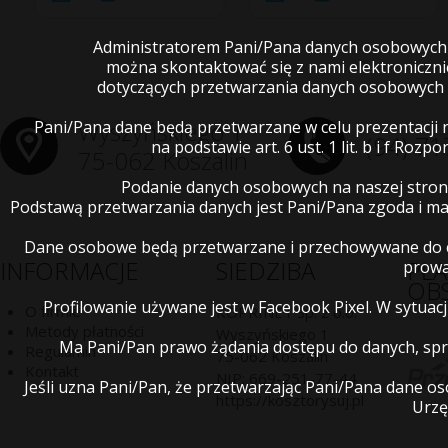
Administratorem Pani/Pana danych osobowych je
można skontaktować się z nami elektroniczn
dotyczących przetwarzania danych osobowych 
Wyszyńskiego 1
Pani/Pana dane będą przetwarzane w celu prezentacji 
(94) 71
na podstawie art. 6 ust. 1 lit. b i f R
75-062 Koszalin
Podanie danych osobowych na naszej stron
Podstawą przetwarzania danych jest Pani/Pana zgoda i 
Dane osobowe będą przetwarzane i przechowywane do cz
INFORMACJE
SIEDZIBA
PŁ
prowa
OB
Profilowanie używane jest w Facebook Pixel. W sytua
O firmie
KOPRINET Sp. z o.o.
Metody płatności
Wyszyńskiego 1
Ma Pani/Pan prawo żądania dostępu do danych, spro
Regulamin
75-062
Koszalin
Kontakt
NIP:
669-251-77-44
Jeśli uzna Pani/Pan, że przetwarzając Pani/Pana dane 
https://kosztorysuj.pl
Urzę