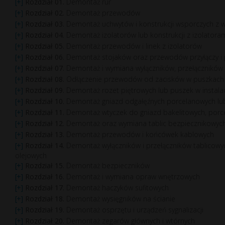
Rozdział 01.
Demontaż rur
Rozdział 02.
Demontaż przewodów
Rozdział 03.
Demontaż uchwytów i konstrukcji wsporczych z
Rozdział 04.
Demontaż izolatorów lub konstrukcji z izolatora
Rozdział 05.
Demontaż przewodów i linek z izolatorów
Rozdział 06.
Demontaż stojaków oraz przewodów przyłączy i
Rozdział 07.
Demontaż i wymiana wyłączników, przełączników
Rozdział 08.
Odłączenie przewodów od zacisków w puszkach 
Rozdział 09.
Demontaż rozet piętrowych lub puszek w insta
Rozdział 10.
Demontaż gniazd odgałęźnych porcelanowych lub 
Rozdział 11.
Demontaż wtyczek do gniazd bakelitowych, porce
Rozdział 12.
Demontaż oraz wymiana tablic bezpiecznikowych,
Rozdział 13.
Demontaż przewodów i końcówek kablowych
Rozdział 14.
Demontaż wyłączników i przełączników tablicow
olejowych
Rozdział 15.
Demontaż bezpieczników
Rozdział 16.
Demontaż i wymiana opraw wnętrzowych
Rozdział 17.
Demontaż haczyków sufitowych
Rozdział 18.
Demontaż wysięgników na ścianie
Rozdział 19.
Demontaż osprzętu i urządzeń sygnalizacji
Rozdział 20.
Demontaż zegarów głównych i wtórnych