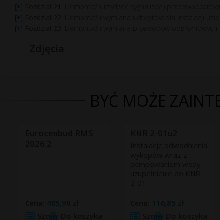
Rozdział 21.
Demontaż urządzeń sygnalizacji przeciwpożarow
Rozdział 22.
Demontaż i wymiana uchwytów dla instalacji uzi
Rozdział 23.
Demontaż i wymiana przewodów odgromowych i
Zdjęcia
BYĆ MOŻE ZAINTE
Eurocenbud RMS
KNR 2-01u2
2026.2
Instalacje odwodnienia
wykopów wraz z
pompowaniem wody -
uzupełnienie do KNR
2-01
Cena:
405,90 zł
Cena:
116,85 zł
Szczegóły
Do koszyka
Szczegóły
Do koszyka