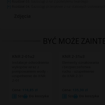
Rozdział 03.
Gazociągi z rur z polietylenu twardego
Rozdział 04.
Gazociągi przesyłowe z rur stalowych izolowany
Zdjęcia
BYĆ MOŻE ZAINTE
KNR 2-01u2
KNR 2-31u3
Instalacje odwodnienia
Elementy oznakowania
wykopów wraz z
i bezpieczeństwa
pompowaniem wody -
ruchu - uzupełnienie
uzupełnienie do KNR
do KNR 2-31
2-01
Cena:
116,85 zł
Cena:
135,30 zł
Szczegóły
Do koszyka
Szczegóły
Do koszyka