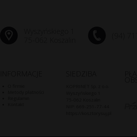
Wyszyńskiego 1
(94) 71
75-062 Koszalin
INFORMACJE
SIEDZIBA
PŁ
OB
O firmie
KOPRINET Sp. z o.o.
Metody płatności
Wyszyńskiego 1
Regulamin
75-062
Koszalin
Kontakt
NIP:
669-251-77-44
https://kosztorysuj.pl