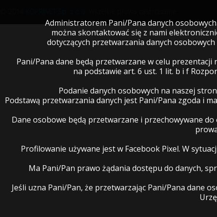
© 2014
KOPRINET Sp. z o.o.
Wszelkie prawa zastrzeżone.
Administratorem Pani/Pana danych osobowych je
można skontaktować się z nami elektroniczn
dotyczących przetwarzania danych osobowych 
Pani/Pana dane będą przetwarzane w celu prezentacji 
na podstawie art. 6 ust. 1 lit. b i f R
Podanie danych osobowych na naszej stron
Podstawą przetwarzania danych jest Pani/Pana zgoda i 
Dane osobowe będą przetwarzane i przechowywane do cz
prowa
Profilowanie używane jest w Facebook Pixel. W sytua
Ma Pani/Pan prawo żądania dostępu do danych, spro
Jeśli uzna Pani/Pan, że przetwarzając Pani/Pana dane 
Urzę